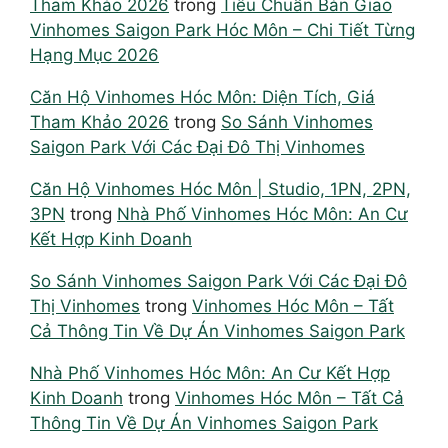
Tham Khảo 2026
trong
Tiêu Chuẩn Bàn Giao
Vinhomes Saigon Park Hóc Môn – Chi Tiết Từng
Hạng Mục 2026
Căn Hộ Vinhomes Hóc Môn: Diện Tích, Giá
Tham Khảo 2026
trong
So Sánh Vinhomes
Saigon Park Với Các Đại Đô Thị Vinhomes
Căn Hộ Vinhomes Hóc Môn | Studio, 1PN, 2PN,
3PN
trong
Nhà Phố Vinhomes Hóc Môn: An Cư
Kết Hợp Kinh Doanh
So Sánh Vinhomes Saigon Park Với Các Đại Đô
Thị Vinhomes
trong
Vinhomes Hóc Môn – Tất
Cả Thông Tin Về Dự Án Vinhomes Saigon Park
Nhà Phố Vinhomes Hóc Môn: An Cư Kết Hợp
Kinh Doanh
trong
Vinhomes Hóc Môn – Tất Cả
Thông Tin Về Dự Án Vinhomes Saigon Park