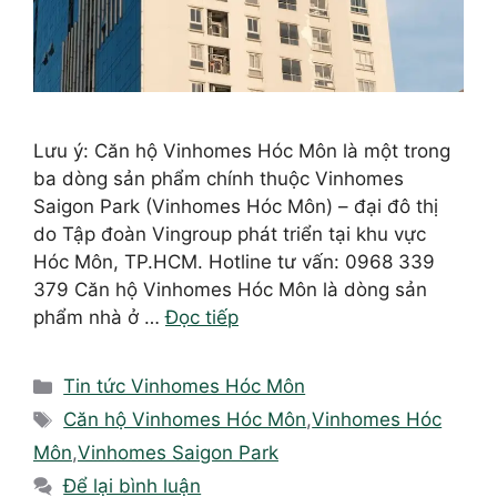
Lưu ý: Căn hộ Vinhomes Hóc Môn là một trong
ba dòng sản phẩm chính thuộc Vinhomes
Saigon Park (Vinhomes Hóc Môn) – đại đô thị
do Tập đoàn Vingroup phát triển tại khu vực
Hóc Môn, TP.HCM. Hotline tư vấn: 0968 339
379 Căn hộ Vinhomes Hóc Môn là dòng sản
phẩm nhà ở …
Đọc tiếp
Danh
Tin tức Vinhomes Hóc Môn
mục
Thẻ
Căn hộ Vinhomes Hóc Môn
,
Vinhomes Hóc
Môn
,
Vinhomes Saigon Park
Để lại bình luận