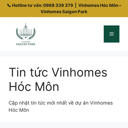
📞 Hotline tư vấn:
0968 339 379
| Vinhomes Hóc Môn –
Vinhomes Saigon Park
Chuyển
đến
Menu
nội
dung
Tin tức Vinhomes
Hóc Môn
Cập nhật tin tức mới nhất về dự án Vinhomes
Hóc Môn