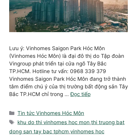
Lưu ý: Vinhomes Saigon Park Hóc Môn
(Vinhomes Hóc Môn) là đại đô thị do Tập đoàn
Vingroup phát triển tại cửa ngõ Tây Bắc
TP.HCM. Hotline tư vấn: 0968 339 379
Vinhomes Saigon Park Hóc Môn đang trở thành
tâm điểm chú ý của thị trường bất động sản Tây
Bắc TP.HCM chỉ trong …
Đọc tiếp
Danh
Tin tức Vinhomes Hóc Môn
mục
Thẻ
khu do thi vinhomes hoc mon
,
thi truong bat
dong san tay bac tphcm
,
vinhomes hoc