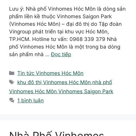
Lưu ý: Nhà phố Vinhomes Hóc Môn là dòng sản
phẩm liền kề thuộc Vinhomes Saigon Park
(Vinhomes Hóc Môn) – đại đô thị do Tập đoàn
Vingroup phát triển tại khu vực Hóc Môn,
TP.HCM. Hotline tư vấn: 0968 339 379 Nhà
phố Vinhomes Hóc Môn là một trong ba dòng
sản phẩm nhà …
Đọc tiếp
Danh
Tin tức Vinhomes Hóc Môn
mục
Thẻ
khu đô thị Vinhomes Hóc Môn
,
nhà phố
Vinhomes Hóc Môn
,
Vinhomes Saigon Park
1 bình luận
Nhà Phố Vinhomes