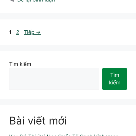
Trang
Trang
1
2
Tiếp
→
Tìm kiếm
Tìm
kiếm
Bài viết mới