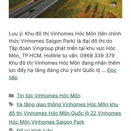
Lưu ý: Khu đô thị Vinhomes Hóc Môn (tên chính
thức Vinhomes Saigon Park) là đại đô thị do
Tập đoàn Vingroup phát triển tại khu vực Hóc
Môn, TP.HCM. Hotline tư vấn: 0968 339 379
Khu đô thị Vinhomes Hóc Môn đang nhận thêm
lực đẩy hạ tầng đáng chú ý khi Quốc lộ …
Đọc
tiếp
Danh
Tin tức Vinhomes Hóc Môn
mục
Thẻ
hạ tầng giao thông Vinhomes Hóc Môn
,
khu
đô thị Vinhomes Hóc Môn
,
Quốc lộ 22
,
Vinhomes
Hóc Môn
,
Vinhomes Saigon Park
Để lại bình luận