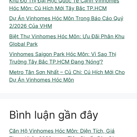
Khu Đô Thị Đại Học Quốc Tế Cạnh Vinhomes
Hóc Môn: Cú Hích Mới Tây Bắc TP.HCM
Dự Án Vinhomes Hóc Môn Trong Báo Cáo Quý
2/2026 Của VHM
Biệt Thự Vinhomes Hóc Môn: Ưu Đãi Phân Khu
Global Park
Vinhomes Saigon Park Hóc Môn: Vì Sao Thị
Trường Tây Bắc TP.HCM Đang ‘Nóng’?
Metro Tân Sơn Nhất – Củ Chi: Cú Hích Mới Cho
Dự Án Vinhomes Hóc Môn
Bình luận gần đây
Căn Hộ Vinhomes Hóc Môn: Diện Tích, Giá